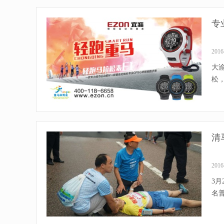
专
2016
大
松，
清
2016
3
名普