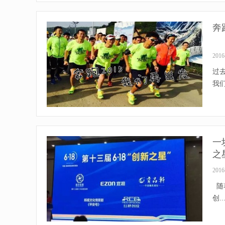
奔
2016
过去
我们
一
之
2016
随
创...